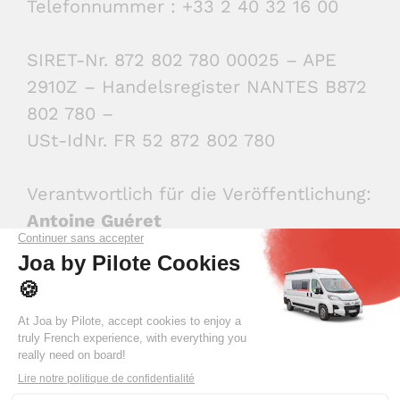
Telefonnummer : +33 2 40 32 16 00
SIRET-Nr. 872 802 780 00025 – APE
2910Z – Handelsregister NANTES B872
802 780 –
USt-IdNr. FR 52 872 802 780
Verantwortlich für die Veröffentlichung:
Antoine Guéret
Die Website wurde von we think
elastic entworfen und gestaltet und
von Whodunit entwickelt.
Für etwaige Probleme beim Aufrufen