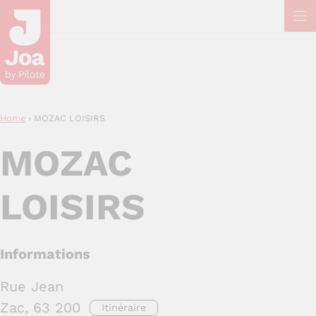
Aller
au
contenu
Home
›
MOZAC LOISIRS
MOZAC
LOISIRS
Informations
Rue Jean
Zac, 63 200
Itinéraire